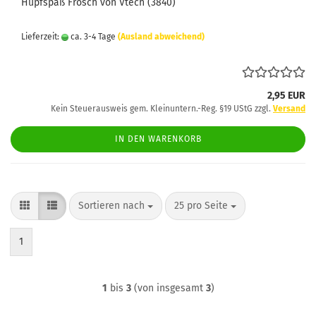
Hüpfspaß Frosch von Vtech (3840)
Lieferzeit:
ca. 3-4 Tage
(Ausland abweichend)
2,95 EUR
Kein Steuerausweis gem. Kleinuntern.-Reg. §19 UStG zzgl.
Versand
IN DEN WARENKORB
Sortieren nach
pro Seite
Sortieren nach
25 pro Seite
1
1
bis
3
(von insgesamt
3
)