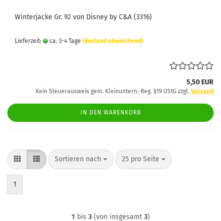
Winterjacke Gr. 92 von Disney by C&A (3316)
Lieferzeit:
ca. 3-4 Tage
(Ausland abweichend)
5,50 EUR
Kein Steuerausweis gem. Kleinuntern.-Reg. §19 UStG zzgl.
Versand
IN DEN WARENKORB
Sortieren nach
pro Seite
Sortieren nach
25 pro Seite
1
1
bis
3
(von insgesamt
3
)