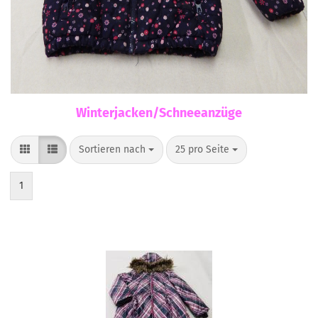
Winterjacken/Schneeanzüge
Sortieren nach
pro Seite
Sortieren nach
25 pro Seite
1