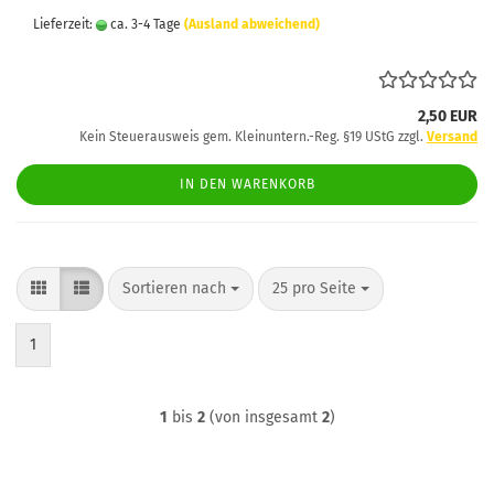
Lieferzeit:
ca. 3-4 Tage
(Ausland abweichend)
2,50 EUR
Kein Steuerausweis gem. Kleinuntern.-Reg. §19 UStG zzgl.
Versand
IN DEN WARENKORB
Sortieren nach
pro Seite
Sortieren nach
25 pro Seite
1
1
bis
2
(von insgesamt
2
)