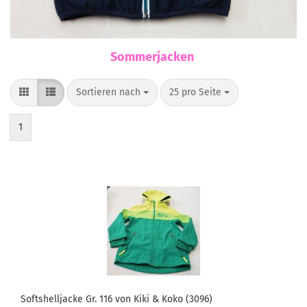
Sommerjacken
Sortieren nach
pro Seite
Sortieren nach
25 pro Seite
1
Softshelljacke Gr. 116 von Kiki & Koko (3096)