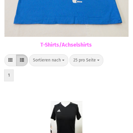
T-Shirts/Achselshirts
Sortieren nach
pro Seite
Sortieren nach
25 pro Seite
1