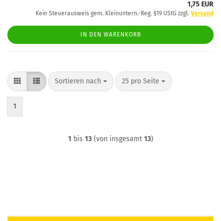
1,75 EUR
Kein Steuerausweis gem. Kleinuntern.-Reg. §19 UStG zzgl.
Versand
IN DEN WARENKORB
Sortieren nach
pro Seite
Sortieren nach
25 pro Seite
1
1
bis
13
(von insgesamt
13
)