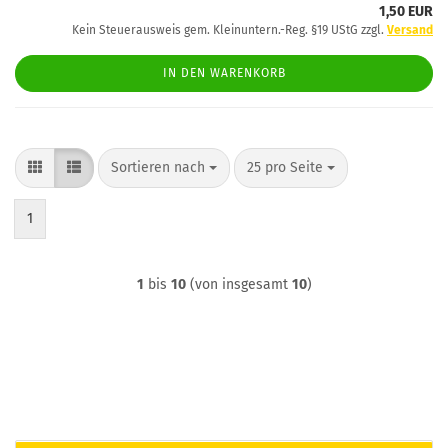
1,50 EUR
Kein Steuerausweis gem. Kleinuntern.-Reg. §19 UStG zzgl.
Versand
IN DEN WARENKORB
Sortieren nach
pro Seite
Sortieren nach
25 pro Seite
1
1
bis
10
(von insgesamt
10
)