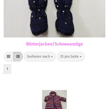
Winterjacken/Schneeanzüge
Sortieren nach
pro Seite
Sortieren nach
25 pro Seite
1