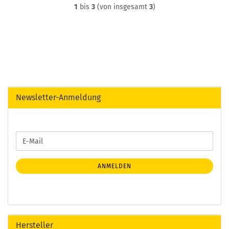
1
bis
3
(von insgesamt
3
)
Newsletter-Anmeldung
WEITER
E-
ZUR
Mail
NEWSLETTER-
ANMELDUNG
ANMELDEN
Hersteller