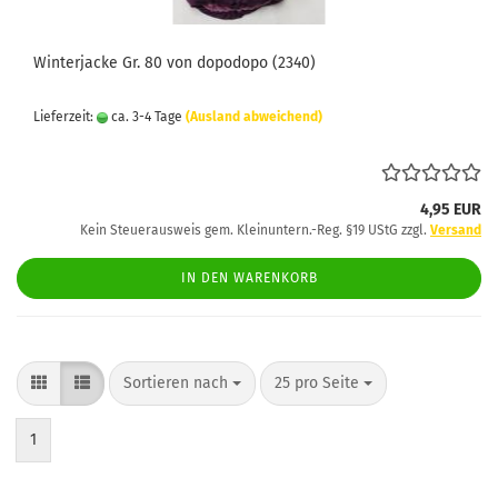
Winterjacke Gr. 80 von dopodopo (2340)
Lieferzeit:
ca. 3-4 Tage
(Ausland abweichend)
4,95 EUR
Kein Steuerausweis gem. Kleinuntern.-Reg. §19 UStG zzgl.
Versand
IN DEN WARENKORB
Sortieren nach
pro Seite
Sortieren nach
25 pro Seite
1