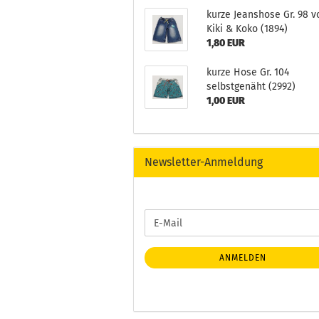
kurze Jeanshose Gr. 98 v
Kiki & Koko (1894)
1,80 EUR
kurze Hose Gr. 104
selbstgenäht (2992)
1,00 EUR
Newsletter-Anmeldung
WEITER
E-
ZUR
Mail
NEWSLETTER-
ANMELDUNG
ANMELDEN