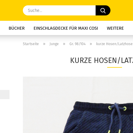
Suche...
BÜCHER
EINSCHLAGDECKE FÜR MAXI COSI
WEITERE
»
»
»
Startseite
Junge
Gr. 98/104
kurze Hosen/Latzhos
KURZE HOSEN/LA