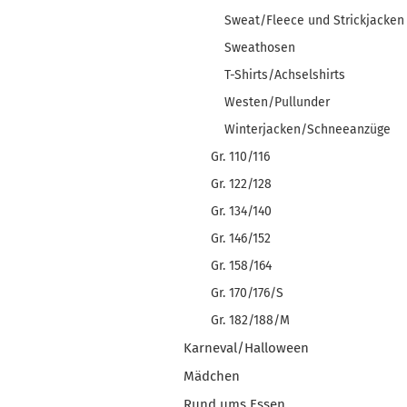
Sweat/Fleece und Strickjacken
Sweathosen
T-Shirts/Achselshirts
Westen/Pullunder
Winterjacken/Schneeanzüge
Gr. 110/116
Gr. 122/128
Gr. 134/140
Gr. 146/152
Gr. 158/164
Gr. 170/176/S
Gr. 182/188/M
Karneval/Halloween
Mädchen
Rund ums Essen