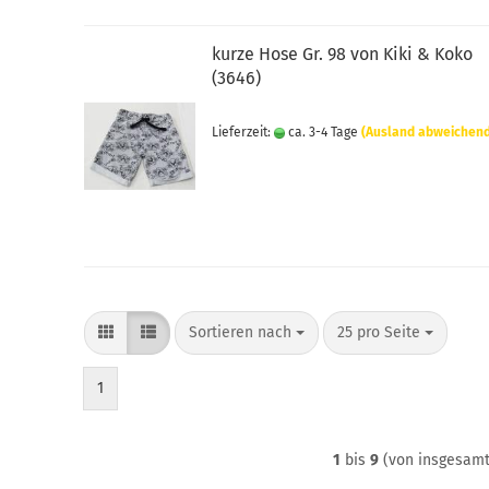
kurze Hose Gr. 98 von Kiki & Koko
(3646)
Lieferzeit:
ca. 3-4 Tage
(Ausland abweichen
Sortieren nach
pro Seite
Sortieren nach
25 pro Seite
1
1
bis
9
(von insgesam