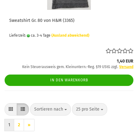
Sweatshirt Gr. 80 von H&M (3365)
Lieferzeit:
ca. 3-4 Tage
(Ausland abweichend)
1,40 EUR
Kein Steuerausweis gem. Kleinuntern.-Reg. §19 UStG zzgl.
Versand
IN DEN WARENKORB
Sortieren nach
pro Seite
Sortieren nach
25 pro Seite
1
2
»