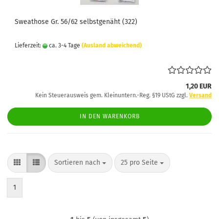
Sweathose Gr. 56/62 selbstgenäht (322)
Lieferzeit:
ca. 3-4 Tage
(Ausland abweichend)
1,20 EUR
Kein Steuerausweis gem. Kleinuntern.-Reg. §19 UStG zzgl.
Versand
IN DEN WARENKORB
Sortieren nach
pro Seite
Sortieren nach
25 pro Seite
1