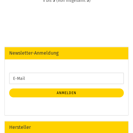
1
bis
5
(von insgesamt
5
)
Newsletter-Anmeldung
WEITER
E-
ZUR
Mail
NEWSLETTER-
ANMELDUNG
ANMELDEN
Hersteller