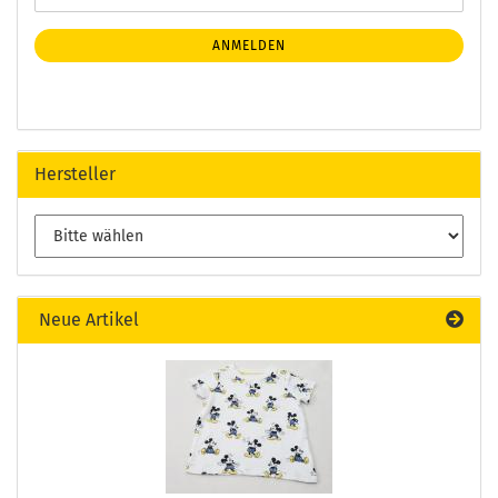
ZUR
Mail
NEWSLETTER-
ANMELDUNG
ANMELDEN
Hersteller
Neue Artikel