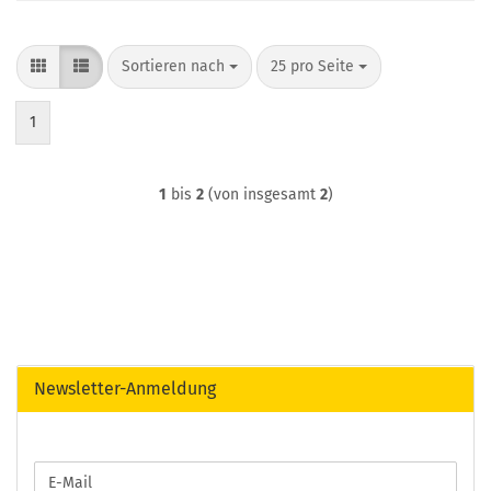
Sortieren nach
pro Seite
Sortieren nach
25 pro Seite
1
1
bis
2
(von insgesamt
2
)
Newsletter-Anmeldung
WEITER
E-