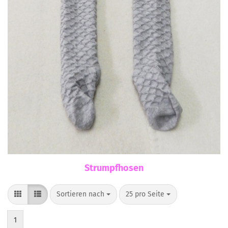
Strumpfhosen
Sortieren nach
pro Seite
Sortieren nach
25 pro Seite
1